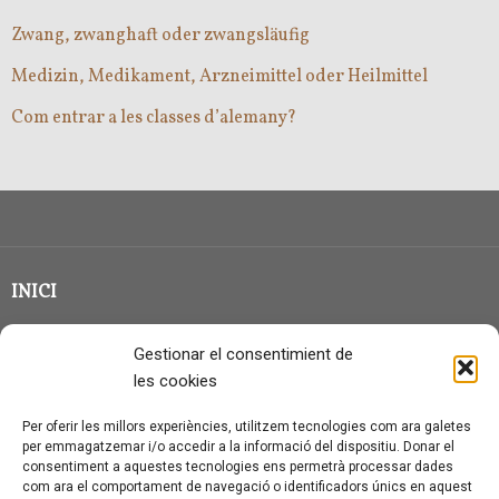
Zwang, zwanghaft oder zwangsläufig
Medizin, Medikament, Arzneimittel oder Heilmittel
Com entrar a les classes d’alemany?
INICI
CLASSE EN GRUP
Gestionar el consentimient de
BLOG
les cookies
QUI SOC?
Per oferir les millors experiències, utilitzem tecnologies com ara galetes
per emmagatzemar i/o accedir a la informació del dispositiu. Donar el
CONTACTE
consentiment a aquestes tecnologies ens permetrà processar dades
com ara el comportament de navegació o identificadors únics en aquest