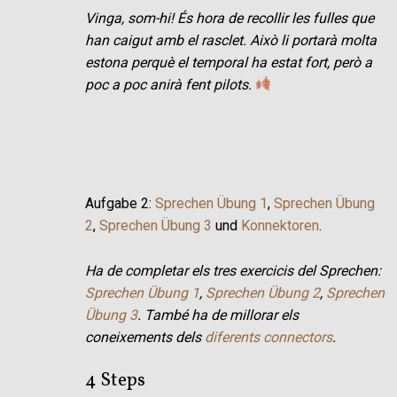
Vinga, som-hi! És hora de recollir les fulles que
han caigut amb el rasclet. Això li portarà molta
estona perquè el temporal ha estat fort, però a
poc a poc anirà fent pilots.
Aufgabe 2:
Sprechen Übung 1
,
Sprechen Übung
2
,
Sprechen Übung 3
und
Konnektoren
.
Ha de completar els tres exercicis del Sprechen:
Sprechen Übung 1
,
Sprechen Übung 2
,
Sprechen
Übung 3
. També ha de millorar els
coneixements dels
diferents connectors
.
4 Steps