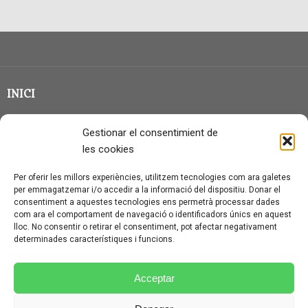
INICI
CLASSE EN GRUP
Gestionar el consentimient de
BLOG
les cookies
QUI SOC?
Per oferir les millors experiències, utilitzem tecnologies com ara galetes
per emmagatzemar i/o accedir a la informació del dispositiu. Donar el
CONTACTE
consentiment a aquestes tecnologies ens permetrà processar dades
com ara el comportament de navegació o identificadors únics en aquest
AVÍS LEGAL I PROTECCIÓ DE DADES
lloc. No consentir o retirar el consentiment, pot afectar negativament
determinades característiques i funcions.
POLÍTICA DE COOKIES (UE)
CONDICIONS PARTICULARS D’ÚS I CONTRACTACIÓ
Acceptar
POLÍTICA DE PRIVACITAT