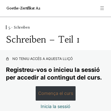
Goethe-Zertifikat A2
5.- Schreiben
Informationen
Schreiben – Teil 1
1 lliçó
1.- Routine
4 lliçons
NO TENIU ACCÉS A AQUESTA LLIÇÓ
2.- Überblick über die Prüfung
3 lliçons
Registreu-vos o inicieu la sessió
3.- Lesen
per accedir al contingut del curs.
6 lliçons
4.- Hören
Comença el curs
6 lliçons
5.- Schreiben
Inicia la sessió