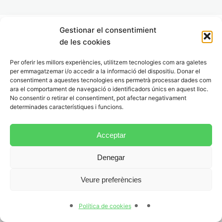
Schreiben – Teil 1
Gestionar el consentimient
Schreiben – Teil 2
de les cookies
Anterior
Següent
Schreiben – Redemittel
Per oferir les millors experiències, utilitzem tecnologies com ara galetes
per emmagatzemar i/o accedir a la informació del dispositiu. Donar el
Schreiben – Übung 1
consentiment a aquestes tecnologies ens permetrà processar dades com
ara el comportament de navegació o identificadors únics en aquest lloc.
Schreiben – Übung 2
No consentir o retirar el consentiment, pot afectar negativament
determinades característiques i funcions.
6.- Sprechen
7 lliçons
Acceptar
7.- Modellteste
Denegar
5 lliçons
Am Tag der Prüfung
Veure preferències
1 lliçó
Política de cookies