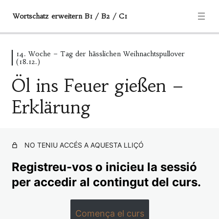
Wortschatz erweitern B1 / B2 / C1
14. Woche – Tag der hässlichen Weihnachtspullover
Informationen und Hilfe
(18.12.)
2 lliçons
Öl ins Feuer gießen –
1. Woche – Anfang
Erklärung
3 lliçons
2. Woche – Abgasfrei-Tag (21.09.)
7 lliçons
NO TENIU ACCÉS A AQUESTA LLIÇÓ
3. Woche – der Tag des guten
Nachbarn (28.09.)
Registreu-vos o inicieu la sessió
6 lliçons
per accedir al contingut del curs.
4. Woche – der Tag der
Deutschen Einheit (03.10.)
Comença el curs
6 lliçons