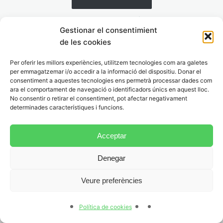
5. Woche – der Tag des
Inicia la sessió
Schauspiels (11.10.)
Gestionar el consentimient
de les cookies
7 lliçons
6. Woche – der Tag der
Per oferir les millors experiències, utilitzem tecnologies com ara galetes
Bibliotheken (24.10.)
per emmagatzemar i/o accedir a la informació del dispositiu. Donar el
Anterior
Següent
consentiment a aquestes tecnologies ens permetrà processar dades com
6 lliçons
ara el comportament de navegació o identificadors únics en aquest lloc.
No consentir o retirar el consentiment, pot afectar negativament
7. Woche – Österreichischer
determinades característiques i funcions.
Nationalfeiertag (26.10.)
6 lliçons
Acceptar
8. Woche – Allerheiligen /
Denegar
Halloween (31.10.-01.11.)
6 lliçons
Veure preferències
9. Woche – Welttag der
Stadtplanung (08.11.)
Política de cookies
7 lliçons