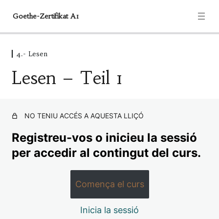
Goethe-Zertifikat A1
4.- Lesen
Informationen
Lesen – Teil 1
1 lliçó
1.- Routine
4 lliçons
NO TENIU ACCÉS A AQUESTA LLIÇÓ
2.- Überblick über die Prüfung
3 lliçons
Registreu-vos o inicieu la sessió
3. Hören
per accedir al contingut del curs.
5 lliçons
4.- Lesen
Comença el curs
Lesen – Teil 1
Inicia la sessió