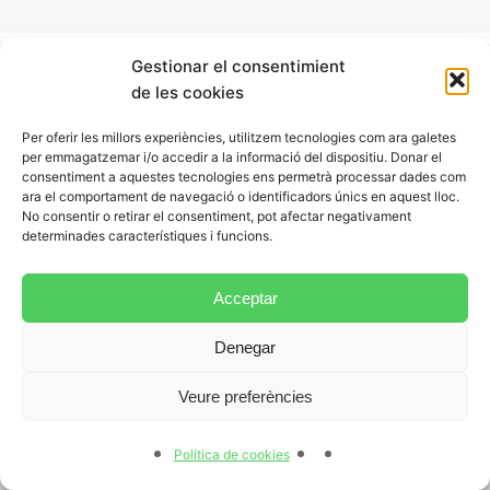
Lesen – Teil 2
Lesen – Teil 3
Gestionar el consentimient
de les cookies
Lesen – Übung 1
Anterior
Següent
Per oferir les millors experiències, utilitzem tecnologies com ara galetes
Lesen – Übung 2
per emmagatzemar i/o accedir a la informació del dispositiu. Donar el
consentiment a aquestes tecnologies ens permetrà processar dades com
5.- Schreiben
ara el comportament de navegació o identificadors únics en aquest lloc.
No consentir o retirar el consentiment, pot afectar negativament
5 lliçons
determinades característiques i funcions.
6.- Sprechen
7 lliçons
Acceptar
7.- Modellteste
Denegar
6 lliçons
Am Tag der Prüfung
Veure preferències
1 lliçó
Política de cookies