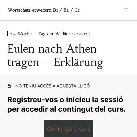
Wortschatz erweitern B1 / B2 / C1
22. Woche – Tag der Wildtiere (22.02.)
Informationen und Hilfe
Eulen nach Athen
2 lliçons
1. Woche – Anfang
tragen – Erklärung
3 lliçons
2. Woche – Abgasfrei-Tag (21.09.)
7 lliçons
NO TENIU ACCÉS A AQUESTA LLIÇÓ
3. Woche – der Tag des guten
Registreu-vos o inicieu la sessió
Nachbarn (28.09.)
per accedir al contingut del curs.
6 lliçons
4. Woche – der Tag der
Deutschen Einheit (03.10.)
Comença el curs
6 lliçons