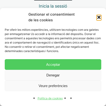
Inicia la sessió
5. Woche – der Tag des
Schauspiels (11.10.)
Gestionar el consentimient
de les cookies
7 lliçons
6. Woche – der Tag der
Per oferir les millors experiències, utilitzem tecnologies com ara galetes
Anterior
Següent
Bibliotheken (24.10.)
per emmagatzemar i/o accedir a la informació del dispositiu. Donar el
consentiment a aquestes tecnologies ens permetrà processar dades com
6 lliçons
ara el comportament de navegació o identificadors únics en aquest lloc.
No consentir o retirar el consentiment, pot afectar negativament
7. Woche – Österreichischer
determinades característiques i funcions.
Nationalfeiertag (26.10.)
6 lliçons
Acceptar
8. Woche – Allerheiligen /
Denegar
Halloween (31.10.-01.11.)
6 lliçons
Veure preferències
9. Woche – Welttag der
Stadtplanung (08.11.)
Política de cookies
7 lliçons