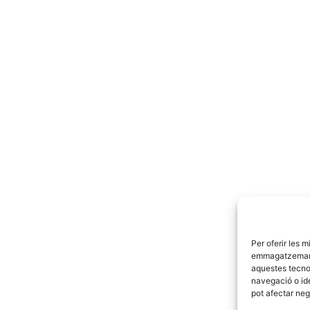
or
Següent
Per oferir les 
emmagatzemar i/
aquestes tecno
navegació o ide
pot afectar neg