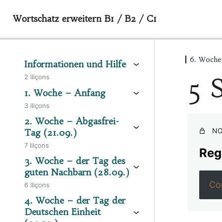
Wortschatz erweitern B1 / B2 / C1
6. Woche 
Informationen und Hilfe
2 lliçons
5 
1. Woche – Anfang
3 lliçons
2. Woche – Abgasfrei-
NO
Tag (21.09.)
7 lliçons
Regi
3. Woche – der Tag des
guten Nachbarn (28.09.)
Co
6 lliçons
4. Woche – der Tag der
Deutschen Einheit