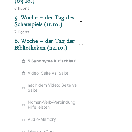
(03.10.)
6 lliçons
Anteri
5. Woche – der Tag des
Schauspiels (11.10.)
7 lliçons
6. Woche – der Tag der
Bibliotheken (24.10.)
5 Synonyme für 'schlau'
Video: Seite vs. Saite
nach dem Video: Seite vs.
Saite
Nomen-Verb-Verbindung:
Hilfe leisten
Audio-Memory
Literatur-Quiz